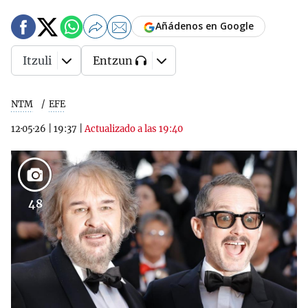
Añádenos en Google
Itzuli
Entzun
NTM
EFE
12·05·26
|
19:37
|
Actualizado a las 19:40
48