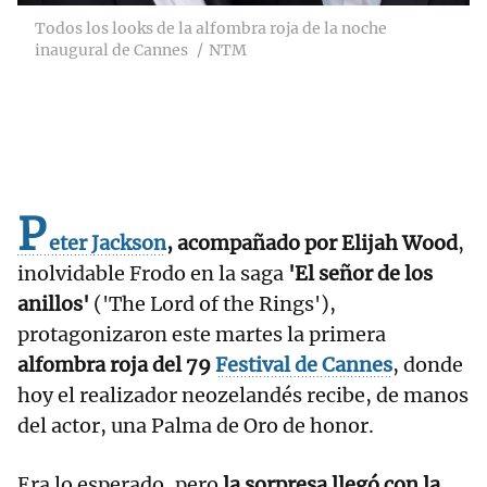
Todos los looks de la alfombra roja de la noche
inaugural de Cannes
NTM
P
eter Jackson
, acompañado por Elijah Wood
,
inolvidable Frodo en la saga
'El señor de los
anillos'
('The Lord of the Rings'),
protagonizaron este martes la primera
alfombra roja del 79
Festival de Cannes
, donde
hoy el realizador neozelandés recibe, de manos
del actor, una Palma de Oro de honor.
Era lo esperado, pero
la sorpresa llegó con la