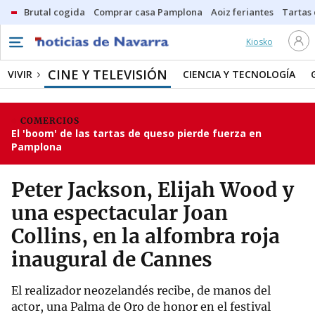
Brutal cogida
Comprar casa Pamplona
Aoiz feriantes
Tartas
Kiosko
CINE Y TELEVISIÓN
VIVIR
CIENCIA Y TECNOLOGÍA
COMERCIOS
El 'boom' de las tartas de queso pierde fuerza en
Pamplona
Peter Jackson, Elijah Wood y
una espectacular Joan
Collins, en la alfombra roja
inaugural de Cannes
El realizador neozelandés recibe, de manos del
actor, una Palma de Oro de honor en el festival