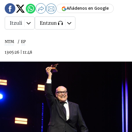
Añádenos en Google
Itzuli
Entzun
NTM
EP
13·05·26
|
11:48