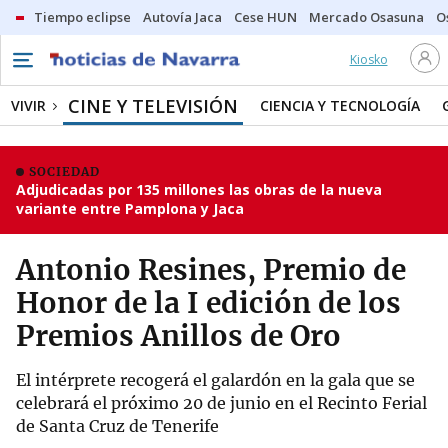
Tiempo eclipse
Autovía Jaca
Cese HUN
Mercado Osasuna
O
Kiosko
CINE Y TELEVISIÓN
VIVIR
CIENCIA Y TECNOLOGÍA
SOCIEDAD
Adjudicadas por 135 millones las obras de la nueva
variante entre Pamplona y Jaca
Antonio Resines, Premio de
Honor de la I edición de los
Premios Anillos de Oro
El intérprete recogerá el galardón en la gala que se
celebrará el próximo 20 de junio en el Recinto Ferial
de Santa Cruz de Tenerife