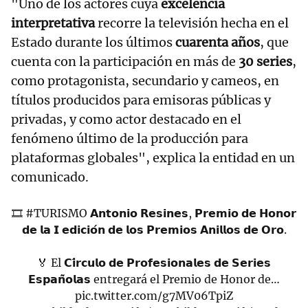
"Uno de los actores cuya
excelencia
interpretativa
recorre la televisión hecha en el
Estado durante los últimos
cuarenta años
, que
cuenta con la participación en más de
30 series
,
como protagonista, secundario y cameos, en
títulos producidos para emisoras públicas y
privadas, y como actor destacado en el
fenómeno último de la producción para
plataformas globales", explica la entidad en un
comunicado.
🎞️
#TURISMO
𝗔𝗻𝘁𝗼𝗻𝗶𝗼 𝗥𝗲𝘀𝗶𝗻𝗲𝘀, 𝗣𝗿𝗲𝗺𝗶𝗼 𝗱𝗲 𝗛𝗼𝗻𝗼𝗿
𝗱𝗲 𝗹𝗮 𝗜 𝗲𝗱𝗶𝗰𝗶𝗼́𝗻 𝗱𝗲 𝗹𝗼𝘀 𝗣𝗿𝗲𝗺𝗶𝗼𝘀 𝗔𝗻𝗶𝗹𝗹𝗼𝘀 𝗱𝗲 𝗢𝗿𝗼.
🏅 El 𝗖𝗶́𝗿𝗰𝘂𝗹𝗼 𝗱𝗲 𝗣𝗿𝗼𝗳𝗲𝘀𝗶𝗼𝗻𝗮𝗹𝗲𝘀 𝗱𝗲 𝗦𝗲𝗿𝗶𝗲𝘀
𝗘𝘀𝗽𝗮𝗻̃𝗼𝗹𝗮𝘀 entregará el Premio de Honor de…
pic.twitter.com/g7MV06TpiZ