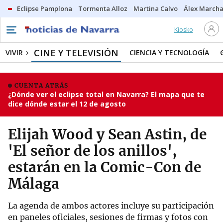
Eclipse Pamplona
Tormenta Alloz
Martina Calvo
Álex Marcha
Kiosko
CINE Y TELEVISIÓN
VIVIR
CIENCIA Y TECNOLOGÍA
CUENTA ATRÁS
¿Dónde ver el eclipse total en Navarra? El mapa que te
dice dónde estar el 12 de agosto
Elijah Wood y Sean Astin, de
'El señor de los anillos',
estarán en la Comic-Con de
Málaga
La agenda de ambos actores incluye su participación
en paneles oficiales, sesiones de firmas y fotos con