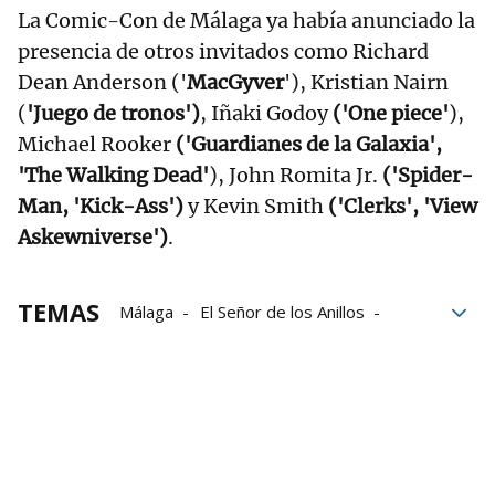
La Comic-Con de Málaga ya había anunciado la
presencia de otros invitados como Richard
Dean Anderson ('
MacGyver
'), Kristian Nairn
(
'Juego de tronos')
, Iñaki Godoy
('One piece'
),
Michael Rooker
('Guardianes de la Galaxia',
'The Walking Dead'
), John Romita Jr.
('Spider-
Man, 'Kick-Ass')
y Kevin Smith
('Clerks', 'View
Askewniverse')
.
TEMAS
Málaga
El Señor de los Anillos
Participación
Industria