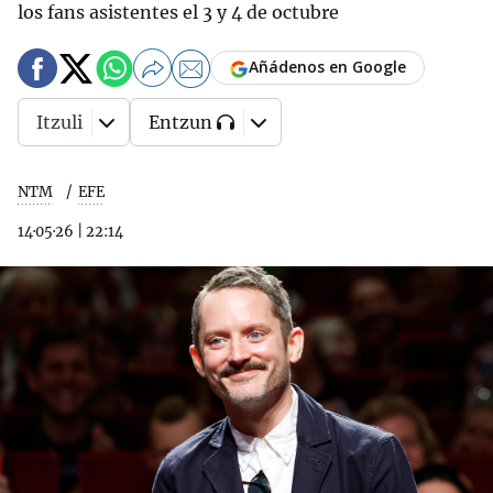
los fans asistentes el 3 y 4 de octubre
Añádenos en Google
Itzuli
Entzun
NTM
EFE
14·05·26
|
22:14