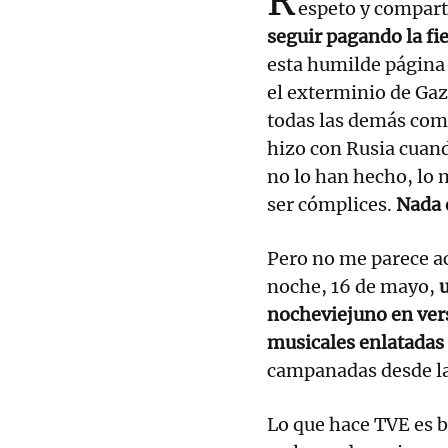
R
espeto y compart
seguir pagando la fi
esta humilde págin
el exterminio de Gaza
todas las demás comp
hizo con Rusia cuand
no lo han hecho, lo 
ser cómplices.
Nada q
Pero no me parece ac
noche, 16 de mayo,
nocheviejuno en vers
musicales enlatadas
campanadas desde la
Lo que hace TVE es 