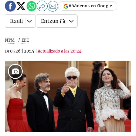
Añádenos en Google
Itzuli
Entzun
NTM
EFE
19·05·26
|
20:15
|
Actualizado a las 20:24
34