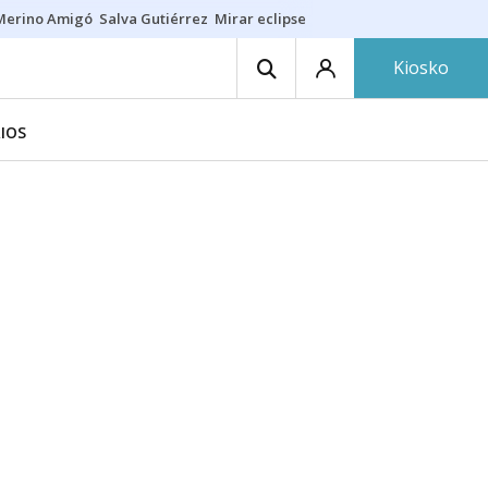
Merino Amigó
Salva Gutiérrez
Mirar eclipse
Iraola-Víctor
Ángel Eche
Kiosko
IOS