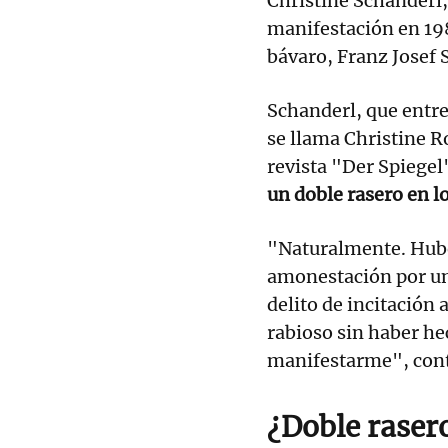
Christine Schanderl,
manifestación en 19
bávaro, Franz Josef S
Schanderl, que entr
se llama Christine Ro
revista "Der Spiegel
un doble rasero en l
"Naturalmente. Hube
amonestación por un 
delito de incitación
rabioso sin haber he
manifestarme", cont
¿Doble raser