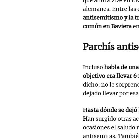
que ahora vive en EE
alemanes. Entre las 
antisemitismo y la t
común en Baviera
en
Parchís anti
Incluso
habla de una 
objetivo era llevar 6
dicho, no le sorpre
dejado llevar por es
Hasta dónde se dejó 
H
an surgido otras a
ocasiones el saludo 
antisemitas. También