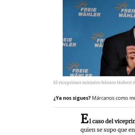
El viceprimer ministro bávaro Hubert 
¿Ya nos sigues?
Márcanos como me
E
l caso del vicep
quien se supo que en