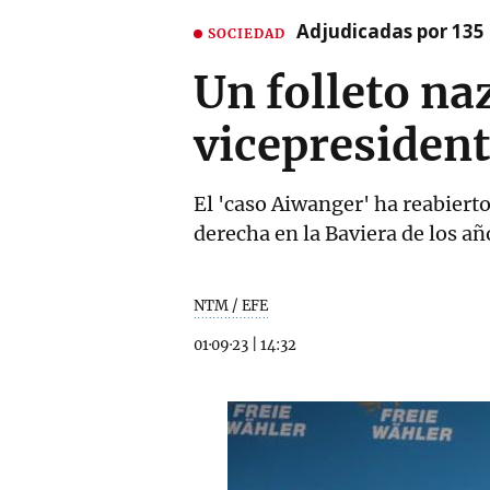
Adjudicadas por 135 
SOCIEDAD
Un folleto na
vicepresident
El 'caso Aiwanger' ha reabierto
derecha en la Baviera de los a
NTM / EFE
01·09·23
|
14:32