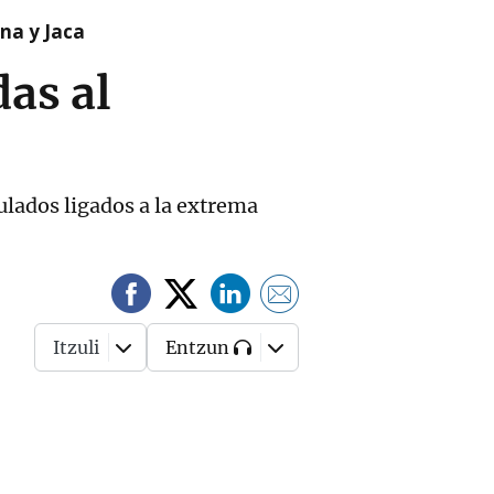
na y Jaca
das al
tulados ligados a la extrema
Itzuli
Entzun