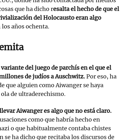
.UU., donde ha sido contactada por medios
cosas que ha dicho r
esalta el hecho de que el
rivialización del Holocausto eran algo
 los años ochenta.
semita
variante del juego de parchís en el que el
 millones de judíos a Auschwitz.
Por eso, ha
nde que alguien como Aiwanger se haya
a ola de ultraderechismo.
llevar Aiwanger es algo que no está claro.
cusaciones como que habría hecho en
nazi o que habitualmente contaba chistes
 se ha dicho que recitaba los discursos de