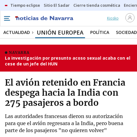
Tiempo eclipse
Sitio El Sadar
Cierre tienda cosmética
Encier
Kiosko
UNIÓN EUROPEA
ACTUALIDAD
POLÍTICA
SOCIEDAD
NAVARRA
La investigación por presunto acoso sexual acaba con el
cese de un jefe del HUN
El avión retenido en Francia
despega hacia la India con
275 pasajeros a bordo
Las autoridades francesas dieron su autorización
para que el avión regresara a la India, pero buena
parte de los pasajeros "no quieren volver"