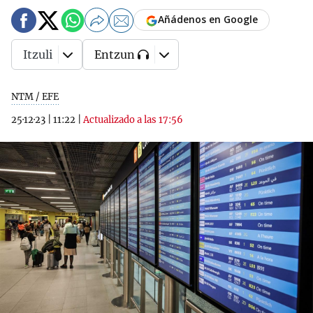
Añádenos en Google
Itzuli
Entzun
NTM / EFE
25·12·23
|
11:22
|
Actualizado a las 17:56