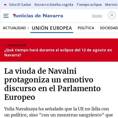
Sitio El Sadar
Encierro Estella cogida
Tiempo eclipse
Merino
Kiosko
UNIÓN EUROPEA
ACTUALIDAD
POLÍTICA
SOCIEDAD
SOCIEDAD
¿Qué tiempo hará durante el eclipse del 12 de agosto en
Navarra?
La viuda de Navalni
protagoniza un emotivo
discurso en el Parlamento
Europeo
Yulia Navalnaya ha señalado que la UE no lidia con
un político, sino "con un monstruo sangriento" que