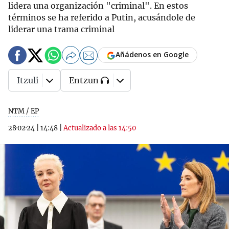
lidera una organización "criminal". En estos
términos se ha referido a Putin, acusándole de
liderar una trama criminal
Añádenos en Google
Itzuli
Entzun
NTM / EP
28·02·24
|
14:48
|
Actualizado a las 14:50