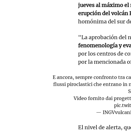
jueves al máximo el 
erupción del volcán
homónima del sur de
"La aprobación del ni
fenomenología y eva
por los centros de 
por la mencionada of
E ancora, sempre confronto tra came
flussi piroclastici che entrano in
S
Video fornito dai proget
pic.tw
— INGVvulcan
El nivel de alerta, q