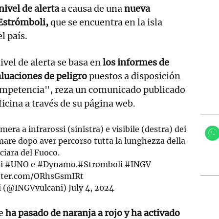
nivel de alerta
a causa de una
nueva
 Estrómboli,
que se encuentra en la isla
l país.
vel de alerta se basa en
los informes de
luaciones de peligro
puestos a disposición
competencia", reza un comunicado publicado
icina a través de su página web.
ra a infrarossi (sinistra) e visibile (destra) dei
 mare dopo aver percorso tutta la lunghezza della
ciara del Fuoco.
ti
#UNO
e
#Dynamo
.
#Stromboli
#INGV
itter.com/ORhsGsmIRt
i (@INGVvulcani)
July 4, 2024
ue
ha pasado de naranja a rojo y ha activado