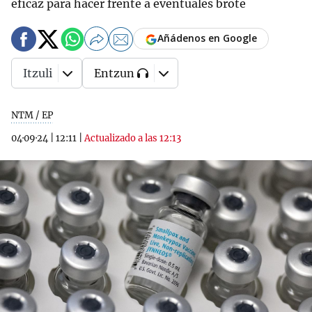
eficaz para hacer frente a eventuales brote
Añádenos en Google
Itzuli
Entzun
NTM / EP
04·09·24
|
12:11
|
Actualizado a las 12:13