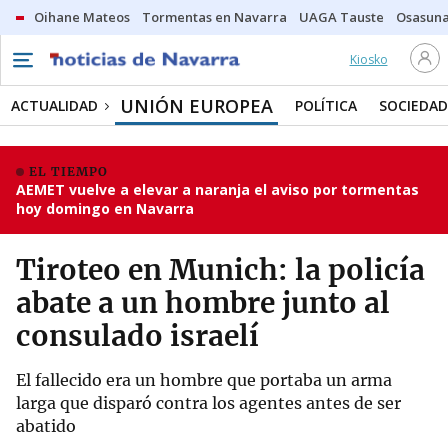
Oihane Mateos
Tormentas en Navarra
UAGA Tauste
Osasuna
Kiosko
UNIÓN EUROPEA
ACTUALIDAD
POLÍTICA
SOCIEDAD
EL TIEMPO
AEMET vuelve a elevar a naranja el aviso por tormentas
hoy domingo en Navarra
Tiroteo en Munich: la policía
abate a un hombre junto al
consulado israelí
El fallecido era un hombre que portaba un arma
larga que disparó contra los agentes antes de ser
abatido