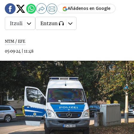
Añádenos en Google
Itzuli
Entzun
NTM / EFE
05·09·24
|
11:48