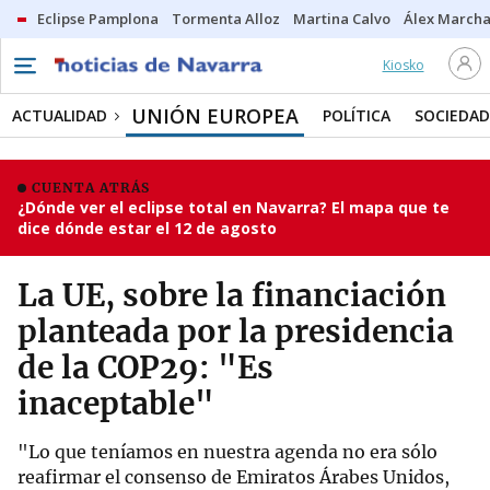
Eclipse Pamplona
Tormenta Alloz
Martina Calvo
Álex Marcha
Kiosko
UNIÓN EUROPEA
ACTUALIDAD
POLÍTICA
SOCIEDAD
CUENTA ATRÁS
¿Dónde ver el eclipse total en Navarra? El mapa que te
dice dónde estar el 12 de agosto
La UE, sobre la financiación
planteada por la presidencia
de la COP29: "Es
inaceptable"
"Lo que teníamos en nuestra agenda no era sólo
reafirmar el consenso de Emiratos Árabes Unidos,