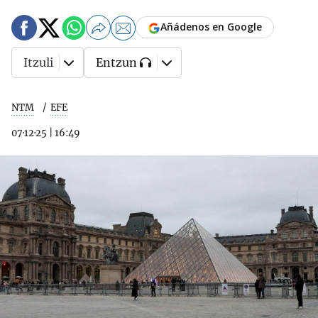
Añádenos en Google
Itzuli
Entzun
NTM
EFE
07·12·25
|
16:49