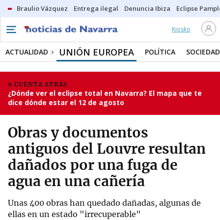
Braulio Vázquez
Entrega ilegal
Denuncia Ibiza
Eclipse Pamp
Kiosko
UNIÓN EUROPEA
ACTUALIDAD
POLÍTICA
SOCIEDAD
CUENTA ATRÁS
¿Dónde ver el eclipse total en Navarra? El mapa que te
dice dónde estar el 12 de agosto
Obras y documentos
antiguos del Louvre resultan
dañados por una fuga de
agua en una cañería
Unas 400 obras han quedado dañadas, algunas de
ellas en un estado "irrecuperable"