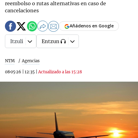
reembolso o rutas alternativas en caso de
cancelaciones
Añádenos en Google
Itzuli
Entzun
NTM
Agencias
08·05·26
|
12:35
|
Actualizado a las 15:28