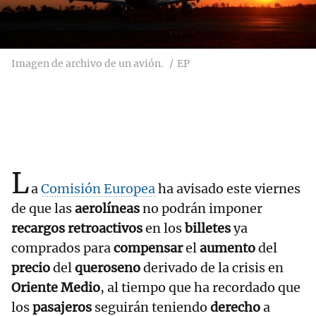
Imagen de archivo de un avión.
EP
L
a
Comisión Europea
ha avisado este viernes
de que las
aerolíneas
no podrán imponer
recargos retroactivos
en los
billetes
ya
comprados para
compensar
el
aumento
del
precio
del
queroseno
derivado de la crisis en
Oriente Medio
, al tiempo que ha recordado que
los
pasajeros
seguirán teniendo
derecho
a