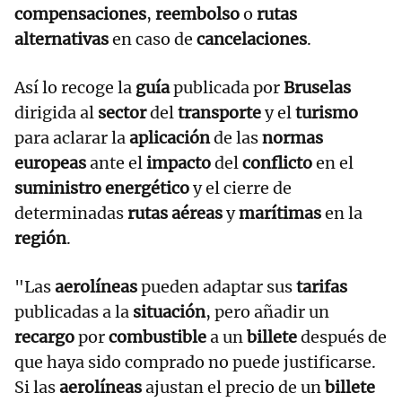
compensaciones
,
reembolso
o
rutas
alternativas
en caso de
cancelaciones
.
Así lo recoge la
guía
publicada por
Bruselas
dirigida al
sector
del
transporte
y el
turismo
para aclarar la
aplicación
de las
normas
europeas
ante el
impacto
del
conflicto
en el
suministro energético
y el cierre de
determinadas
rutas aéreas
y
marítimas
en la
región
.
"Las
aerolíneas
pueden adaptar sus
tarifas
publicadas a la
situación
, pero añadir un
recargo
por
combustible
a un
billete
después de
que haya sido comprado no puede justificarse.
Si las
aerolíneas
ajustan el precio de un
billete