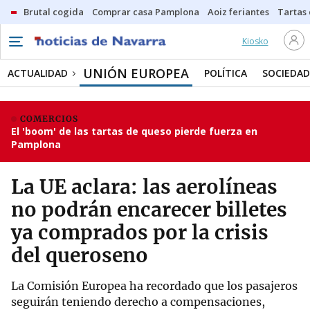
Brutal cogida
Comprar casa Pamplona
Aoiz feriantes
Tartas
Kiosko
UNIÓN EUROPEA
ACTUALIDAD
POLÍTICA
SOCIEDAD
COMERCIOS
El 'boom' de las tartas de queso pierde fuerza en
Pamplona
La UE aclara: las aerolíneas
no podrán encarecer billetes
ya comprados por la crisis
del queroseno
La Comisión Europea ha recordado que los pasajeros
seguirán teniendo derecho a compensaciones,