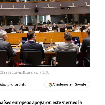
UE se reúne en Bruselas.
E. P.
dio preferente
Añádenos en Google
países europeos apoyaron este viernes la