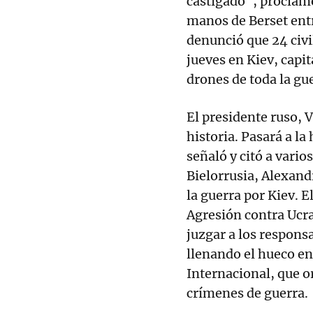
castigado", proclamó
manos de Berset entr
denunció que 24 civi
jueves en Kiev, capi
drones de toda la gu
El presidente ruso, 
historia. Pasará a la
señaló y citó a vario
Bielorrusia, Alexan
la guerra por Kiev. E
Agresión contra Ucra
juzgar a los respons
llenando el hueco en 
Internacional, que o
crímenes de guerra.