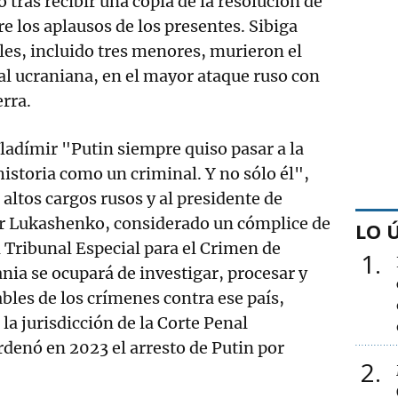
 tras recibir una copia de la resolución de
e los aplausos de los presentes. Sibiga
les, incluido tres menores, murieron el
tal ucraniana, en el mayor ataque ruso con
erra.
Vladímir "Putin siempre quiso pasar a la
 historia como un criminal. Y no sólo él",
s altos cargos rusos y al presidente de
dr Lukashenko, considerado un cómplice de
LO 
l Tribunal Especial para el Crimen de
1
nia se ocupará de investigar, procesar y
ables de los crímenes contra ese país,
la jurisdicción de la Corte Penal
rdenó en 2023 el arresto de Putin por
2