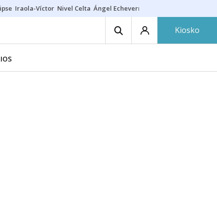
ipse
Iraola-Víctor
Nivel Celta
Ángel Echeverría
Obituario Ángel
Kiosko
IOS