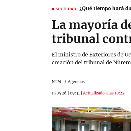
¿Qué tiempo hará dur
SOCIEDAD
La mayoría d
tribunal cont
El ministro de Exteriores de Uc
creación del tribunal de Núre
NTM
Agencias
15·05·26
|
09:31
|
Actualizado a las 10:22