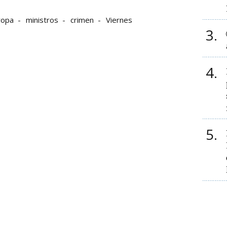
ropa
ministros
crimen
Viernes
3
4
5