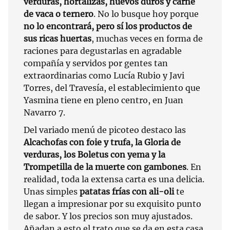
verduras, hortalizas, huevos duros y carne
de vaca o ternero
. No lo busque hoy porque
no lo encontrará, pero sí los productos de
sus ricas huertas
, muchas veces en forma de
raciones para degustarlas en agradable
compañía y servidos por gentes tan
extraordinarias como Lucía Rubio y Javi
Torres, del Travesía, el establecimiento que
Yasmina tiene en pleno centro, en Juan
Navarro 7.
Del variado menú de picoteo destaco las
Alcachofas con foie y trufa, la Gloria de
verduras, los Boletus con yema y la
Trompetilla de la muerte con gambones
. En
realidad, toda la extensa carta es una delicia.
Unas simples
patatas frías con ali-oli
te
llegan a impresionar por su exquisito punto
de sabor. Y los precios son muy ajustados.
Añadan a esto el trato que se da en esta casa