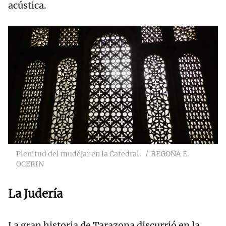
acústica.
Plenitud del mudéjar en la Catedral.
BEGOÑA E.
OCERIN
La Judería
La gran historia de Tarazona discurrió en la