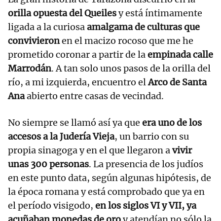
orilla opuesta del Queiles
y está íntimamente
ligada a la curiosa
amalgama de culturas que
convivieron
en el macizo rocoso que me he
prometido coronar a partir de la
empinada calle
Marrodán
. A tan solo unos pasos de la orilla del
río, a mi izquierda, encuentro el
Arco de Santa
Ana
abierto entre casas de vecindad.
No siempre se llamó así ya que
era uno de los
accesos a la Judería Vieja
, un barrio con su
propia sinagoga y en el que llegaron a
vivir
unas 300 personas
. La presencia de los judíos
en este punto data, según algunas hipótesis, de
la época romana y está comprobado que ya en
el período visigodo,
en los siglos VI y VII, ya
acuñaban monedas de oro
y atendían no sólo la