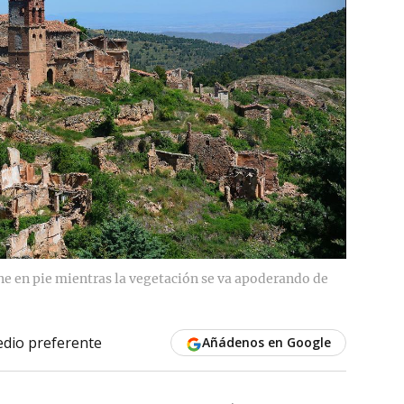
e en pie mientras la vegetación se va apoderando de
dio preferente
Añádenos en Google