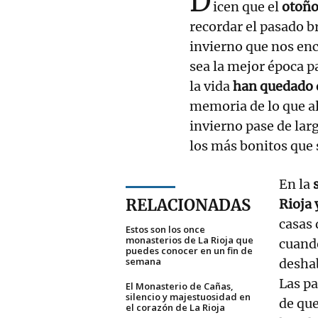
D
icen que el
otoñ
recordar el pasado br
invierno que nos enc
sea la mejor época p
la vida
han quedado 
memoria de lo que al
invierno pase de lar
los más bonitos que 
En la
s
RELACIONADAS
Rioja 
casas 
Estos son los once
monasterios de La Rioja que
cuand
puedes conocer en un fin de
semana
desha
Las pa
El Monasterio de Cañas,
silencio y majestuosidad en
de que
el corazón de La Rioja