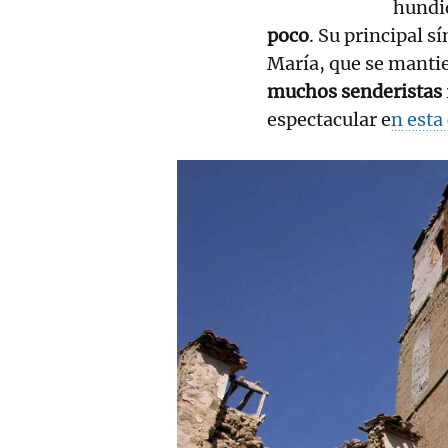
hundi
poco
. Su principal sí
María, que se manti
muchos senderistas
espectacular e
n esta