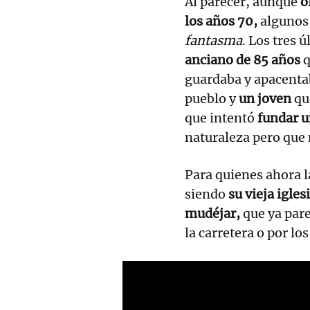
Al parecer, aunque
o
los años 70,
algunos 
fantasma
. Los tres 
anciano de 85 años
q
guardaba y apacentab
pueblo y
un joven
qu
que intentó
fundar 
naturaleza pero que n
Para quienes ahora l
siendo
su vieja iglesi
mudéjar,
que ya pare
la carretera o por lo