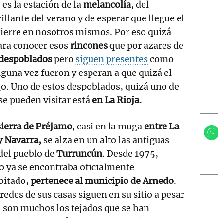
o
es la estación de la
melancolía
, del
illante del verano y de esperar que llegue el
ierre en nosotros mismos. Por eso quizá
ara conocer esos
rincones
que por azares de
despoblados
pero
siguen presentes
como
guna vez fueron y esperan a que quizá el
go. Uno de estos despoblados, quizá uno de
se pueden visitar está
en La Rioja.
ierra de Préjamo
, casi en la muga
entre La
y Navarra,
se alza en un alto las antiguas
del pueblo de
Turruncún
. Desde 1975,
o ya se encontraba oficialmente
bitado,
pertenece al municipio de Arnedo
.
redes de sus casas siguen en su sitio a pesar
 son muchos los tejados que se han