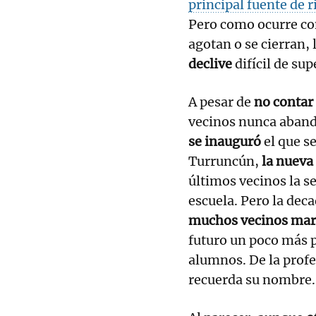
principal fuente de r
Pero como ocurre co
agotan o se cierran, 
declive
difícil de sup
A pesar de
no contar 
vecinos nunca aband
se inauguró
el que se
Turruncún,
la nueva 
últimos vecinos la s
escuela. Pero la deca
muchos vecinos ma
futuro un poco más p
alumnos. De la profes
recuerda su nombre.