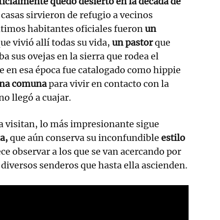
ficialmente quedó desierto en la década de
casas sirvieron de refugio a vecinos
últimos habitantes oficiales fueron
un
ue vivió allí todas su vida,
un pastor
que
a sus ovejas en la sierra que rodea el
e en esa época fue catalogado como hippie
una comuna
para vivir en contacto con la
o llegó a cuajar.
a visitan, lo más impresionante sigue
a,
que aún conserva su inconfundible
estilo
ce observar a los que se van acercando por
s diversos senderos que hasta ella ascienden.