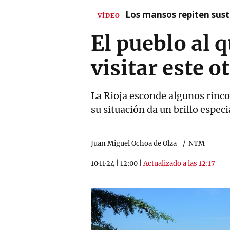
Los mansos repiten susto
VÍDEO
El pueblo al 
visitar este o
La Rioja esconde algunos rinc
su situación da un brillo especi
Juan Miguel Ochoa de Olza
NTM
10·11·24
|
12:00
|
Actualizado a las 12:17