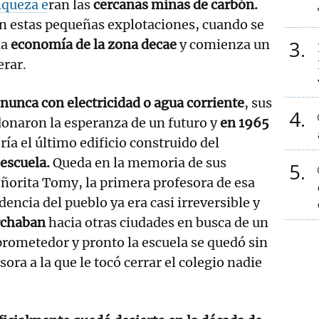
iqueza e
ran las
cercanas minas de carbón.
n estas pequeñas explotaciones, cuando se
3
la
economía de la zona decae
y comienza un
erar.
nunca con electricidad o agua corriente
, sus
4
onaron la esperanza de un futuro y
en 1965
ría el último edificio construido del
escuela.
Queda en la memoria de sus
5
eñorita Tomy, la primera profesora de esa
dencia del pueblo ya era casi irreversible y
rchaban
hacia otras ciudades en busca de un
rometedor y pronto la escuela se quedó sin
ora a la que le tocó cerrar el colegio nadie