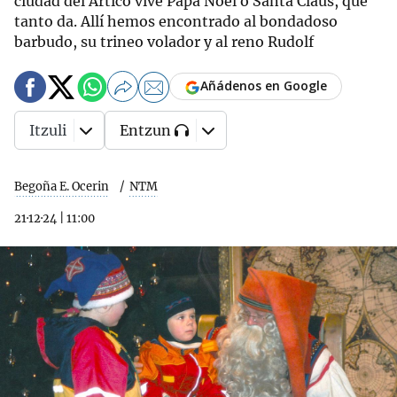
ciudad del Ártico vive Papá Noel o Santa Claus, que
tanto da. Allí hemos encontrado al bondadoso
barbudo, su trineo volador y al reno Rudolf
Añádenos en Google
Itzuli
Entzun
Begoña E. Ocerin
NTM
21·12·24
|
11:00