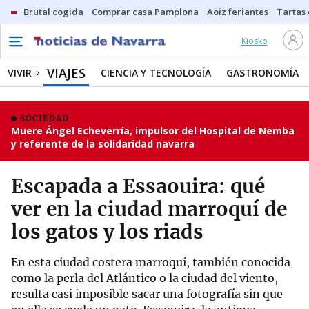
Brutal cogida
Comprar casa Pamplona
Aoiz feriantes
Tartas
Kiosko
VIAJES
VIVIR
CIENCIA Y TECNOLOGÍA
GASTRONOMÍA
SOCIEDAD
Muere Ángel Echeverría, impulsor del Hospital de Nemba
y referente de la solidaridad navarra
Escapada a Essaouira: qué
ver en la ciudad marroquí de
los gatos y los riads
En esta ciudad costera marroquí, también conocida
como la perla del Atlántico o la ciudad del viento,
resulta casi imposible sacar una fotografía sin que