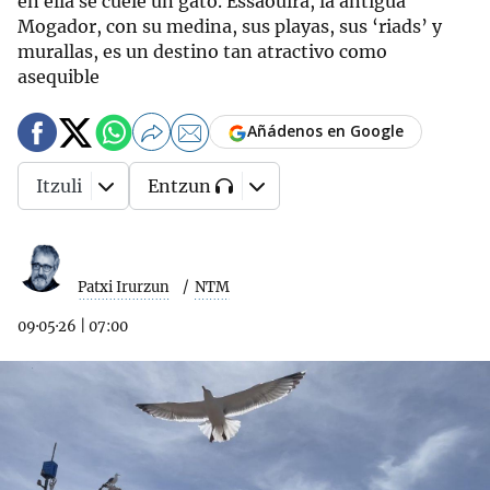
en ella se cuele un gato. Essaouira, la antigua
Mogador, con su medina, sus playas, sus ‘riads’ y
murallas, es un destino tan atractivo como
asequible
Añádenos en Google
Itzuli
Entzun
Patxi Irurzun
NTM
09·05·26
|
07:00