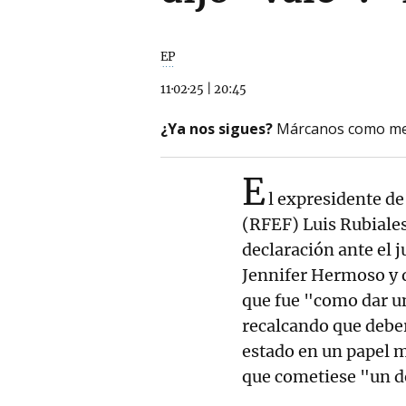
EP
11·02·25
|
20:45
¿Ya nos sigues?
Márcanos como me
E
l expresidente de
(RFEF) Luis Rubiales
declaración ante el j
Jennifer Hermoso y q
que fue "como dar u
recalcando que deber
estado en un papel m
que cometiese "un d