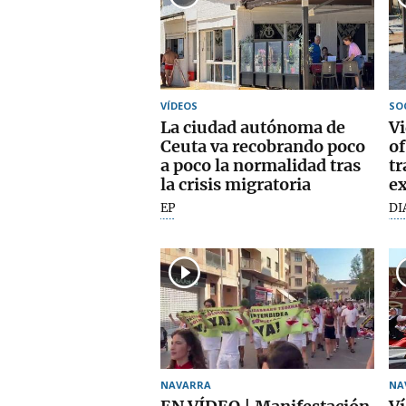
VÍDEOS
SO
La ciudad autónoma de
Vi
Ceuta va recobrando poco
of
a poco la normalidad tras
tr
la crisis migratoria
ex
EP
DI
NAVARRA
NA