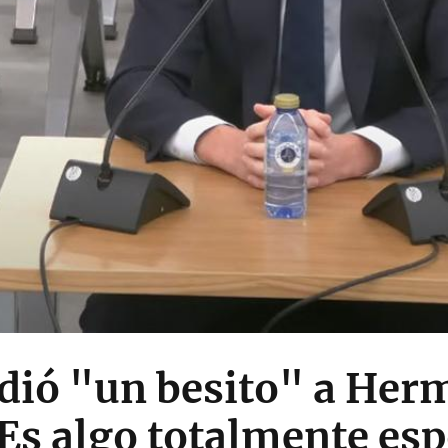
idió "un besito" a Herm
"Es algo totalmente e