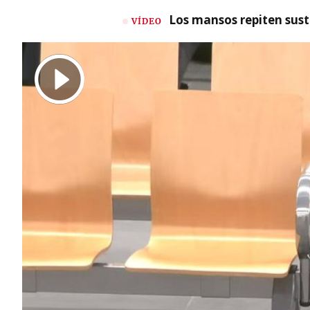
Los mansos repiten susto
VÍDEO