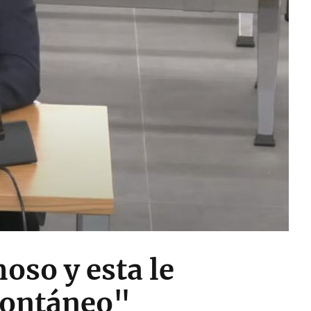
oso y esta le
spontáneo"