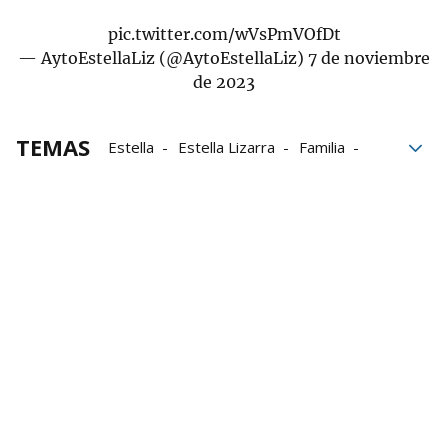
pic.twitter.com/wVsPmVOfDt
— AytoEstellaLiz (@AytoEstellaLiz)
7 de noviembre
de 2023
TEMAS
Estella
Estella Lizarra
Familia
Suceso
Igúzquiza
Urbasa-Andía
Sierra de Urbasa
urbasa
Balcón de Pilatos