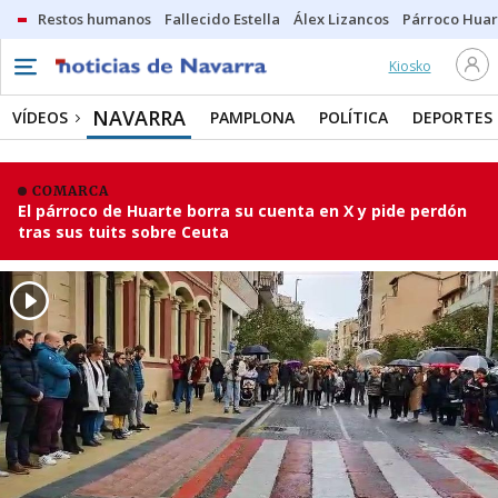
Restos humanos
Fallecido Estella
Álex Lizancos
Párroco Huar
Kiosko
NAVARRA
VÍDEOS
PAMPLONA
POLÍTICA
DEPORTES
COMARCA
El párroco de Huarte borra su cuenta en X y pide perdón
tras sus tuits sobre Ceuta