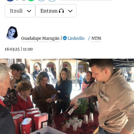
Itzuli
Entzun
Guadalupe Marugán
|
Linkedin
NTM
16·03·25
|
11:00