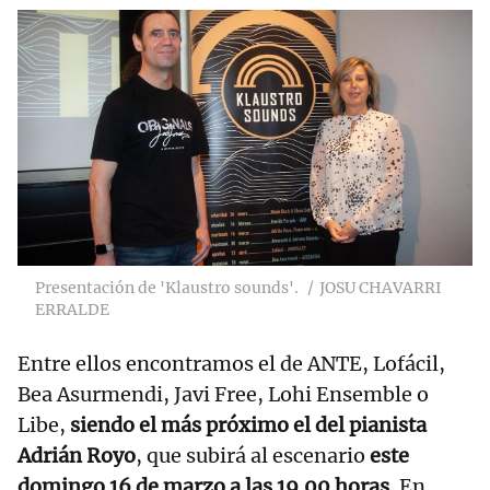
Presentación de 'Klaustro sounds'.
JOSU CHAVARRI
ERRALDE
Entre ellos encontramos el de ANTE, Lofácil,
Bea Asurmendi, Javi Free, Lohi Ensemble o
Libe,
siendo el más próximo el del pianista
Adrián Royo
, que subirá al escenario
este
domingo 16 de marzo a las 19.00 horas
. En