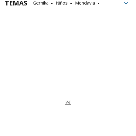
TEMAS
Gernika
Niños
Mendavia
Familia
conciertos
minas
Planes
Música