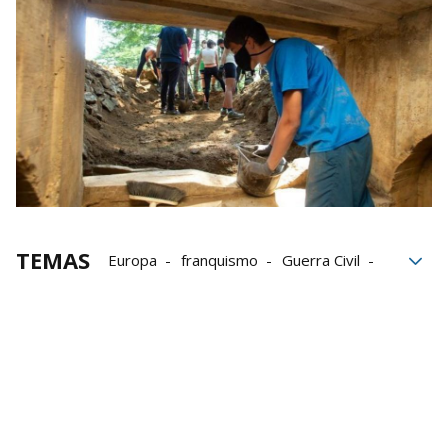
TEMAS
Europa
franquismo
Guerra Civil
Instituto Navarro de la Juventud
Lesaka
Pirineo de Navarra
Pirineos
voluntariado
voluntarios