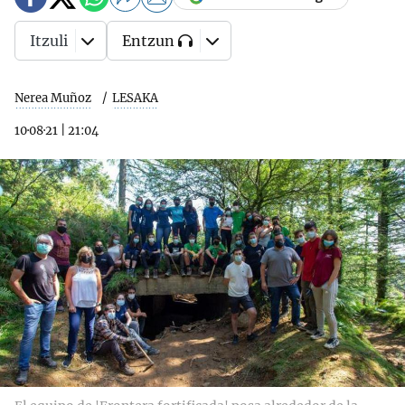
Itzuli
Entzun
Nerea Muñoz
LESAKA
10·08·21
|
21:04