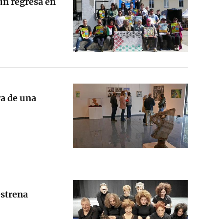
zun regresa en
ra de una
estrena