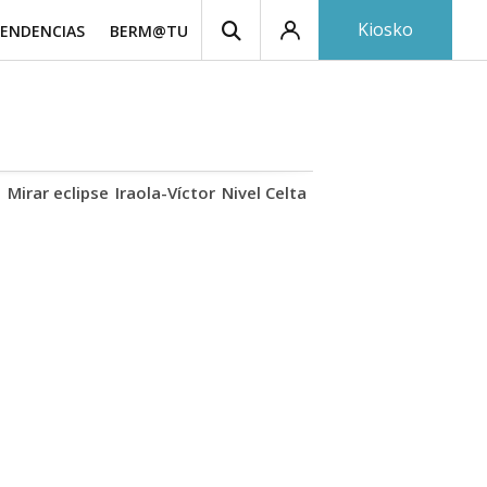
Kiosko
ENDENCIAS
BERM@TU
z
Mirar eclipse
Iraola-Víctor
Nivel Celta
Ángel Echeverría
Obit