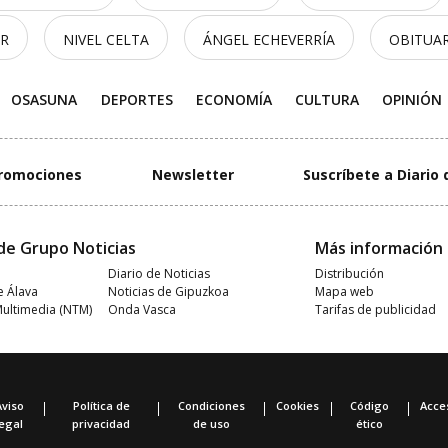
OR
NIVEL CELTA
ÁNGEL ECHEVERRÍA
OBITUA
OSASUNA
DEPORTES
ECONOMÍA
CULTURA
OPINIÓN
romociones
Newsletter
Suscríbete a Diario 
de Grupo Noticias
Más información
Diario de Noticias
Distribución
e Álava
Noticias de Gipuzkoa
Mapa web
Multimedia (NTM)
Onda Vasca
Tarifas de publicidad
Aviso
Política de
Condiciones
Cookies
Código
Acces
legal
privacidad
de uso
ético