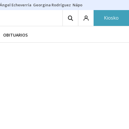
Ángel Echeverría
Georgina Rodríguez
Nápoles - Osasuna
Insultos rac
Kiosko
OBITUARIOS