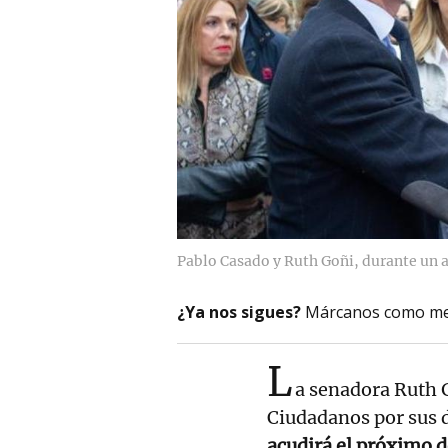
Pablo Casado y Ruth Goñi, durante un 
¿Ya nos sigues?
Márcanos como me
L
a senadora Ruth G
Ciudadanos por sus d
acudirá el próximo d