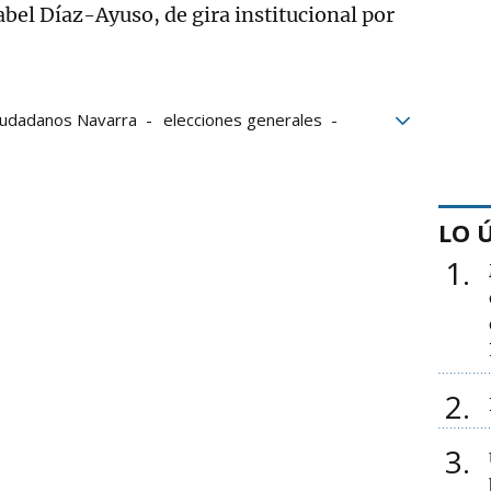
abel Díaz-Ayuso, de gira institucional por
iudadanos Navarra
elecciones generales
PP
Ruth Goñi
LO 
1
2
3