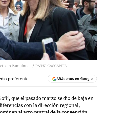
acto en Pamplona.
PATXI CASCANTE
dio preferente
Añádenos en Google
oñi, que el pasado marzo se dio de baja en
iferencias con la dirección regional,
omingo al acto central de la convención