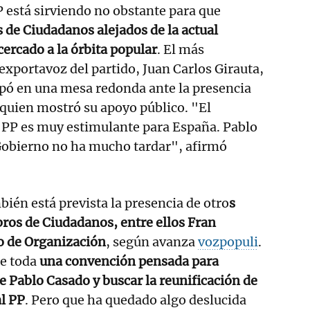
 está sirviendo no obstante para que
de Ciudadanos alejados de la actual
cercado a la órbita popular
. El más
 exportavoz del partido, Juan Carlos Girauta,
ipó en una mesa redonda ante la presencia
 quien mostró su apoyo público. "El
l PP es muy estimulante para España. Pablo
 Gobierno no ha mucho tardar", afirmó
ién está prevista la presencia de otro
s
os de Ciudadanos, entre ellos Fran
o de Organización
, según avanza
vozpopuli
.
de toda
una convención pensada para
e Pablo Casado y buscar la reunificación de
al PP
. Pero que ha quedado algo deslucida