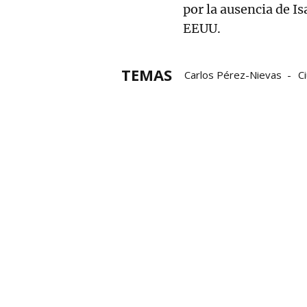
por la ausencia de Is
EEUU.
TEMAS
Carlos Pérez-Nievas
C
Pablo Casado
Política