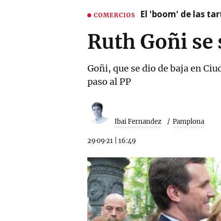
El 'boom' de las t
COMERCIOS
Ruth Goñi se 
Goñi, que se dio de baja en Ciu
paso al PP
Ibai Fernandez
Pamplona
29·09·21
|
16:49