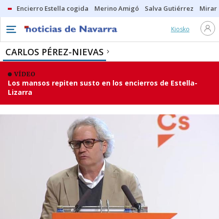
Encierro Estella cogida
Merino Amigó
Salva Gutiérrez
Mirar 
Kiosko
CARLOS PÉREZ-NIEVAS
VÍDEO
Los mansos repiten susto en los encierros de Estella-
Lizarra