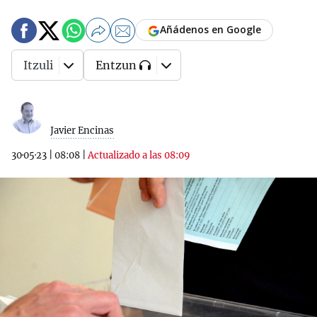
Añádenos en Google
Itzuli
Entzun
Javier Encinas
30·05·23
|
08:08
|
Actualizado a las 08:09