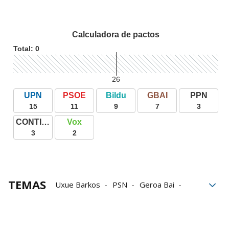
TEMAS
Uxue Barkos
PSN
Geroa Bai
UPN
EH Bildu
Laura Aznal
Javier Esparza
Javier García
Begoña Alfaro
Carlos Pérez-Nievas