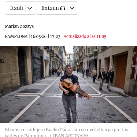
Itzuli
Entzun
Marian Zozaya
PAMPLONA
|
16·05·26
|
17:23
|
Actualizado a las 11:05
El músico callejero Eneko Páez, con su nyckelharpa por las
calles de Pamplona.
IBAN AGUINAGA