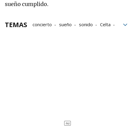
sueño cumplido.
TEMAS
concierto
sueño
sonido
Celta
El personaje de Vecinos