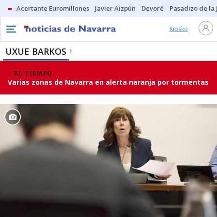
Acertante Euromillones
Javier Aizpún
Devoré
Pasadizo de la
Kiosko
UXUE BARKOS
EL TIEMPO
Varias zonas de Navarra en alerta naranja por tormentas