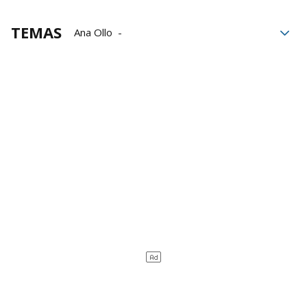
TEMAS
Ana Ollo
Sociedad de Ciencias Aranzadi
Unai Hualde
Gobierno de Navarra
Javier Velaza
Mano de Irulegi
Iza