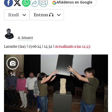
Añádenos en Google
Itzuli
Entzun
A. Irisarri
Larunbe (Iza)
|
15·06·24
|
14:32
|
Actualizado a las 14:45
54