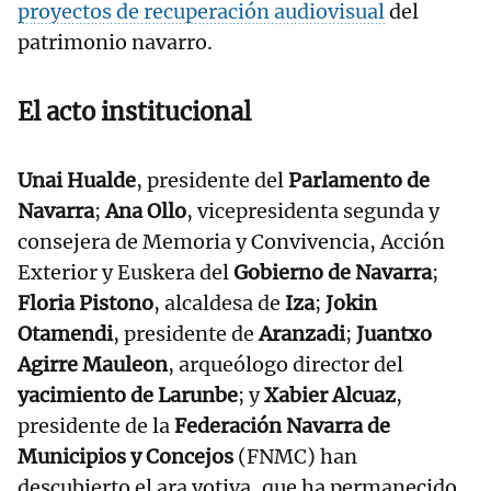
proyectos de recuperación audiovisual
del
patrimonio navarro.
El acto institucional
Unai Hualde
, presidente del
Parlamento de
Navarra
;
Ana Ollo
, vicepresidenta segunda y
consejera de Memoria y Convivencia, Acción
Exterior y Euskera del
Gobierno de Navarra
;
Floria Pistono
, alcaldesa de
Iza
;
Jokin
Otamendi
, presidente de
Aranzadi
;
Juantxo
Agirre Mauleon
, arqueólogo director del
yacimiento de Larunbe
; y
Xabier Alcuaz
,
presidente de la
Federación Navarra de
Municipios y Concejos
(FNMC) han
descubierto el ara votiva, que ha permanecido