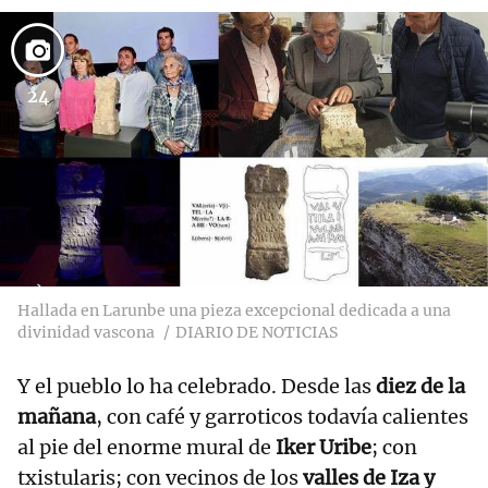
24
Hallada en Larunbe una pieza excepcional dedicada a una
divinidad vascona
DIARIO DE NOTICIAS
Y el pueblo lo ha celebrado. Desde las
diez de la
mañana
, con café y garroticos todavía calientes
al pie del enorme mural de
Iker Uribe
; con
txistularis; con vecinos de los
valles de Iza y