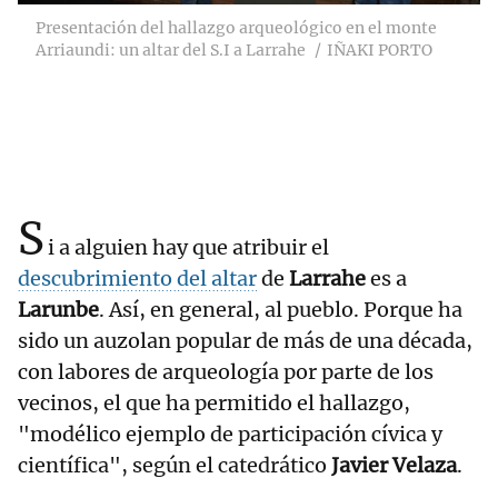
Presentación del hallazgo arqueológico en el monte
Arriaundi: un altar del S.I a Larrahe
IÑAKI PORTO
S
i a alguien hay que atribuir el
descubrimiento del altar
de
Larrahe
es a
Larunbe
. Así, en general, al pueblo. Porque ha
sido un auzolan popular de más de una década,
con labores de arqueología por parte de los
vecinos, el que ha permitido el hallazgo,
"modélico ejemplo de participación cívica y
científica", según el catedrático
Javier Velaza
.