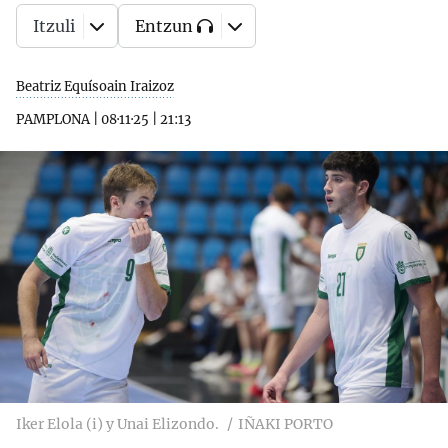
Itzuli
Entzun
Beatriz Equísoain Iraizoz
PAMPLONA
|
08·11·25
|
21:13
Iker Elola (i) y Unai Elizondo.
IÑAKI PORTO