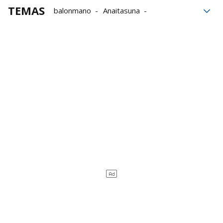
TEMAS
balonmano
Anaitasuna
SCDR Anaitasuna
Plata