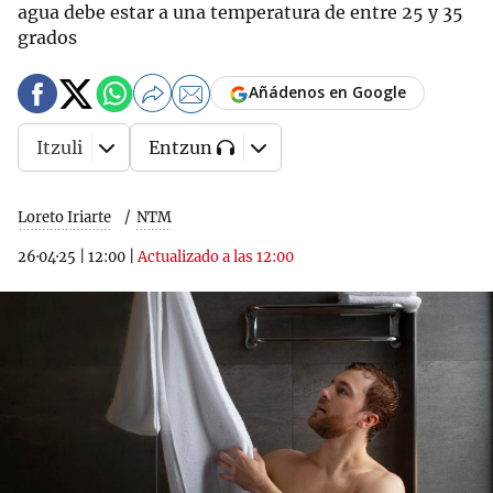
agua debe estar a una temperatura de entre 25 y 35
grados
Añádenos en Google
Itzuli
Entzun
Loreto Iriarte
NTM
26·04·25
|
12:00
|
Actualizado a las 12:00