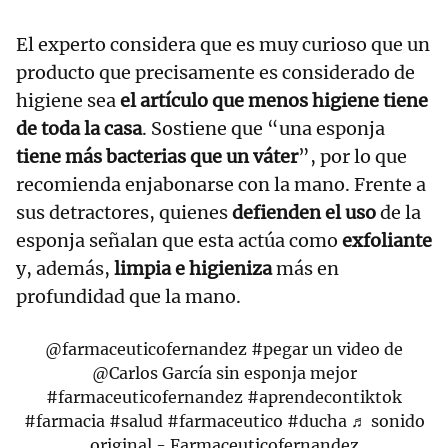
El experto considera que es muy curioso que un
producto que precisamente es considerado de
higiene sea
el artículo que menos higiene tiene
de toda la casa
. Sostiene que “una esponja
tiene más bacterias que un váter
”, por lo que
recomienda enjabonarse con la mano. Frente a
sus detractores, quienes
defienden el uso
de la
esponja señalan que esta actúa como
exfoliante
y, además,
limpia e higieniza
más en
profundidad que la mano.
@farmaceuticofernandez
#pegar
un video de
@Carlos García sin esponja mejor
#farmaceuticofernandez
#aprendecontiktok
#farmacia
#salud
#farmaceutico
#ducha
♬ sonido
original - Farmaceuticofernandez