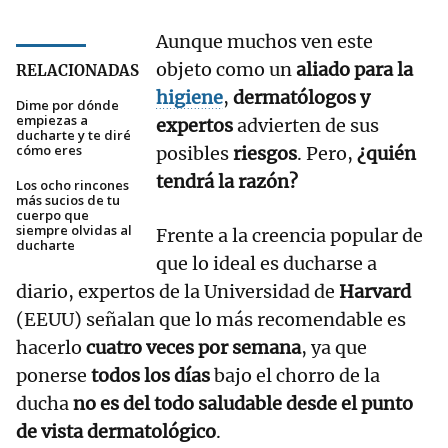
Aunque muchos ven este
objeto como un
aliado para la
RELACIONADAS
higiene
,
dermatólogos y
Dime por dónde
empiezas a
expertos
advierten de sus
ducharte y te diré
cómo eres
posibles
riesgos
. Pero,
¿quién
tendrá la razón?
Los ocho rincones
más sucios de tu
cuerpo que
siempre olvidas al
Frente a la creencia popular de
ducharte
que lo ideal es ducharse a
diario, expertos de la Universidad de
Harvard
(EEUU) señalan que lo más recomendable es
hacerlo
cuatro veces por semana
, ya que
ponerse
todos los días
bajo el chorro de la
ducha
no es del todo saludable desde el punto
de vista dermatológico
.