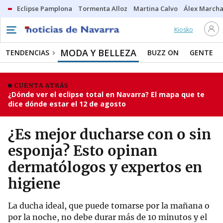
Eclipse Pamplona
Tormenta Alloz
Martina Calvo
Álex Marcha
Kiosko
MODA Y BELLEZA
TENDENCIAS
BUZZ ON
GENTE
CUENTA ATRÁS
¿Dónde ver el eclipse total en Navarra? El mapa que te
dice dónde estar el 12 de agosto
¿Es mejor ducharse con o sin
esponja? Esto opinan
dermatólogos y expertos en
higiene
La ducha ideal, que puede tomarse por la mañana o
por la noche, no debe durar más de 10 minutos y el