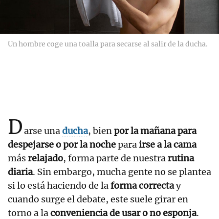
Un hombre coge una toalla para secarse al salir de la ducha.
D
arse una
ducha
, bien
por la mañana para
despejarse o por la noche
para
irse a la cama
más
relajado
, forma parte de nuestra
rutina
diaria
. Sin embargo, mucha gente no se plantea
si lo está haciendo de la
forma correcta
y
cuando surge el debate, este suele girar en
torno a la
conveniencia de usar o no esponja
.