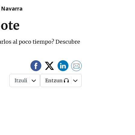
n Navarra
bote
arlos al poco tiempo? Descubre
Itzuli
Entzun