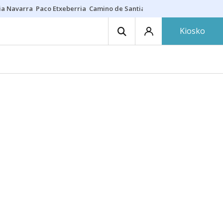
ia Navarra
Paco Etxeberria
Camino de Santiago
Eclipse solar en Nav
Kiosko