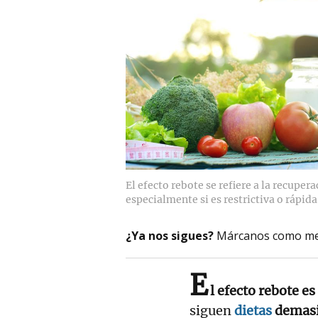
El efecto rebote se refiere a la recupe
especialmente si es restrictiva o rápida
¿Ya nos sigues?
Márcanos como me
E
l efecto rebote 
siguen
dietas
demasi