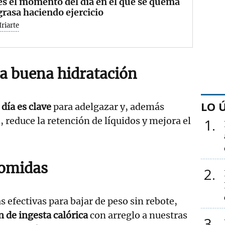
es el momento del día en el que se quema
rasa haciendo ejercicio
Iriarte
a buena hidratación
LO 
l día es clave
para adelgazar y, además
, reduce la retención de líquidos y mejora el
1
comidas
2
 efectivas para bajar de peso sin rebote,
n de ingesta calórica
con arreglo a nuestras
3