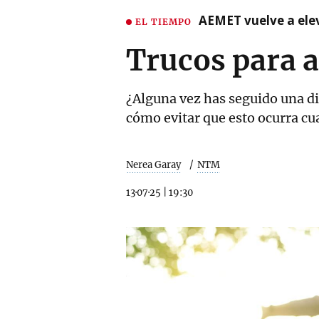
AEMET vuelve a ele
EL TIEMPO
Trucos para a
¿Alguna vez has seguido una di
cómo evitar que esto ocurra cu
Nerea Garay
NTM
13·07·25
|
19:30