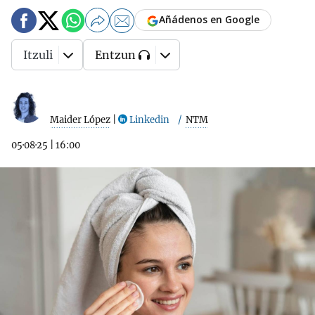
Añádenos en Google
Itzuli
Entzun
Maider López
|
Linkedin
NTM
05·08·25
|
16:00