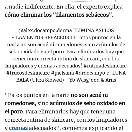
a nadie indiferente. En ella, el experto explica
cómo eliminar los "filamentos sebáceos"
.
@alex.docampo.derma
ELIMINA ASÍ LOS
FILAMENTOS SEBÁCEOS!👇🏽 Estos puntos en la
nariz no son acné ni comedones, sino acúmulos de
sebo oxidado en el poro. Para eliminarlos hay que
tener una correcta rutina de skincare, con los
limpiadores y cremas adecuados!
#rutinadeskincare
#trucosdeskincare
#pielsana
#drdocampo
♬ LUNA
BALA (Ultra Slowed) - Yb Wasg'ood & Ariis
"Estos puntos en la nariz
no son acné ni
comedones
, sino
acúmulos de sebo oxidado en
el poro
. Para eliminarlos hay que tener una
correcta rutina de skincare, con los limpiadores
y
cremas
adecuados", comienza explicando el