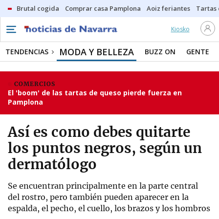
Brutal cogida
Comprar casa Pamplona
Aoiz feriantes
Tartas
Kiosko
MODA Y BELLEZA
TENDENCIAS
BUZZ ON
GENTE
COMERCIOS
El 'boom' de las tartas de queso pierde fuerza en
Pamplona
Así es como debes quitarte
los puntos negros, según un
dermatólogo
Se encuentran principalmente en la parte central
del rostro, pero también pueden aparecer en la
espalda, el pecho, el cuello, los brazos y los hombros