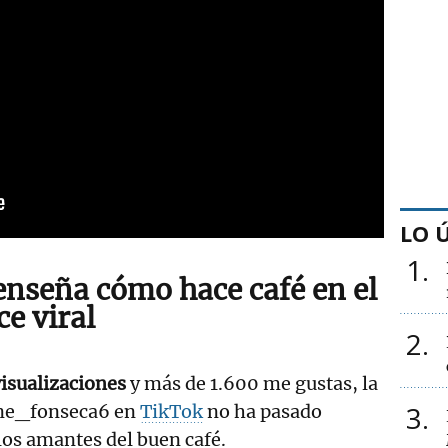
LO 
1
enseña cómo hace café en el
ce viral
2
isualizaciones
y más de 1.600 me gustas, la
3
ene_fonseca6 en
TikTok
no ha pasado
los amantes del buen café.