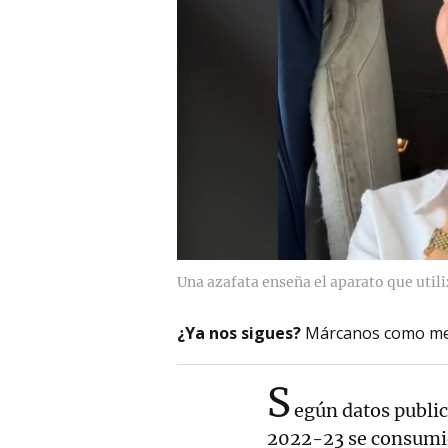
Una azafata enseña el aparato que utiliz
¿Ya nos sigues?
Márcanos como me
S
egún datos public
2022-23 se consum