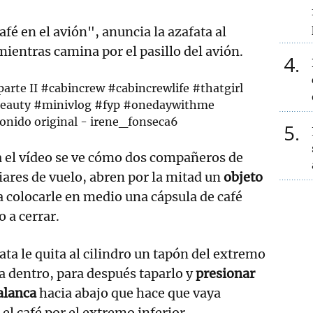
fé en el avión", anuncia la azafata al
ientras camina por el pasillo del avión.
4
parte II
#cabincrew
#cabincrewlife
#thatgirl
eauty
#minivlog
#fyp
#onedaywithme
onido original - irene_fonseca6
5
 el vídeo se ve cómo dos compañeros de
iares de vuelo, abren por la mitad un
objeto
a colocarle en medio una cápsula de café
 a cerrar.
fata le quita al cilindro un tapón del extremo
ua dentro, para después taparlo y
presionar
alanca
hacia abajo que hace que vaya
el café por el extremo inferior.