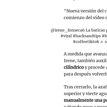
"Nueva versión del ca
comienzo del vídeo m
@irene_fonseca6
La baticao 
#viral
#hacksandtips
#b
#coffeetiktok
♬ s
A medida que avanza
Irene, también auxil
cilíndrico
y procede 
para después volverlo
Tras cerrarlo, la aza
superior y vierte ag
manualmente una p
saliendo poco a poco 