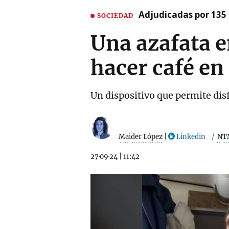
Adjudicadas por 135 
SOCIEDAD
Una azafata e
hacer café en 
Un dispositivo que permite disf
Maider López
|
Linkedin
NT
27·09·24
|
11:42