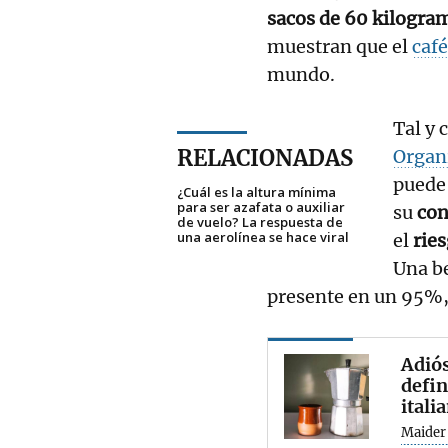
sacos de 60 kilogra
muestran que el
café
mundo.
Tal y 
RELACIONADAS
Organ
puede 
¿Cuál es la altura mínima
para ser azafata o auxiliar
su
co
de vuelo? La respuesta de
una aerolínea se hace viral
el
rie
Una be
presente en un 95%,
Adiós
defin
itali
Maider