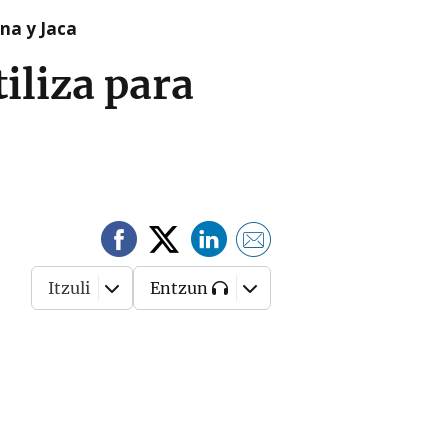
na y Jaca
iliza para
Itzuli
Entzun