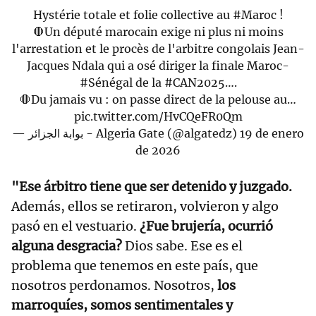
Hystérie totale et folie collective au
#Maroc
!
🛑Un député marocain exige ni plus ni moins
l'arrestation et le procès de l'arbitre congolais Jean-
Jacques Ndala qui a osé diriger la finale Maroc-
#Sénégal
de la
#CAN2025
….
🛑Du jamais vu : on passe direct de la pelouse au…
pic.twitter.com/HvCQeFR0Qm
— بوابة الجزائر - Algeria Gate (@algatedz)
19 de enero
de 2026
"Ese árbitro tiene que ser detenido y juzgado.
Además, ellos se retiraron, volvieron y algo
pasó en el vestuario.
¿Fue brujería, ocurrió
alguna desgracia?
Dios sabe. Ese es el
problema que tenemos en este país, que
nosotros perdonamos. Nosotros,
los
marroquíes, somos sentimentales y