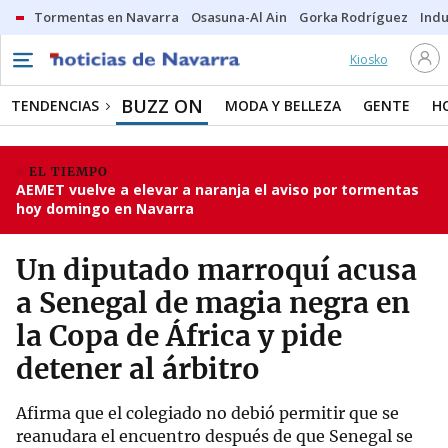
Tormentas en Navarra
Osasuna-Al Ain
Gorka Rodríguez
Indu
Kiosko
BUZZ ON
TENDENCIAS
MODA Y BELLEZA
GENTE
H
EL TIEMPO
AEMET vuelve a elevar a naranja el aviso por tormentas
hoy domingo en Navarra
Un diputado marroquí acusa
a Senegal de magia negra en
la Copa de África y pide
detener al árbitro
Afirma que el colegiado no debió permitir que se
reanudara el encuentro después de que Senegal se