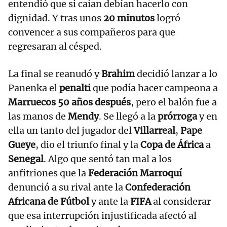
entendió que si caían debían hacerlo con
dignidad. Y tras unos
20 minutos
logró
convencer a sus compañeros para que
regresaran al césped.
La final se reanudó y
Brahim
decidió lanzar a lo
Panenka el
penalti
que podía hacer campeona a
Marruecos
50 años después
, pero el balón fue a
las manos de
Mendy
. Se llegó a la
prórroga
y en
ella un tanto del jugador del
Villarreal
,
Pape
Gueye
, dio el triunfo final y la
Copa de África
a
Senegal
. Algo que sentó tan mal a los
anfitriones que la
Federación Marroquí
denunció a su rival ante la
Confederación
Africana de Fútbol
y ante la
FIFA
al considerar
que esa interrupción injustificada afectó al