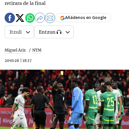
retirara de la final
Añádenos en Google
Itzuli
Entzun
Miguel Áriz
NTM
20·01·26
|
18:17