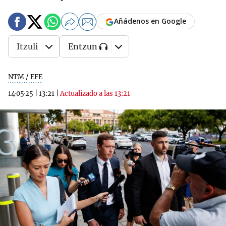
Añádenos en Google
Itzuli
Entzun
NTM / EFE
14·05·25
|
13:21
|
Actualizado a las 13:21