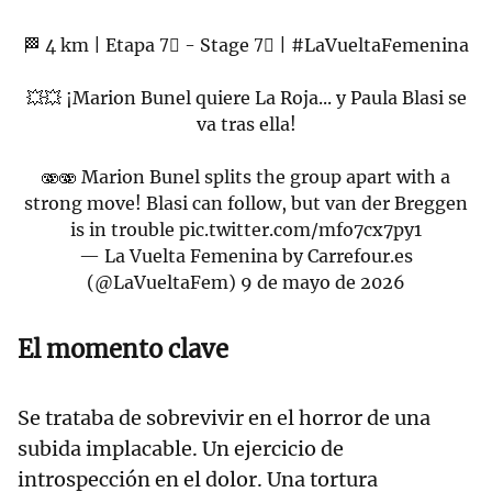
🏁 4 km | Etapa 7⃣ - Stage 7⃣ |
#LaVueltaFemenina
💥💥 ¡Marion Bunel quiere La Roja... y Paula Blasi se
va tras ella!
🫨🫨 Marion Bunel splits the group apart with a
strong move! Blasi can follow, but van der Breggen
is in trouble
pic.twitter.com/mfo7cx7py1
— La Vuelta Femenina by Carrefour.es
(@LaVueltaFem)
9 de mayo de 2026
El momento clave
Se trataba de sobrevivir en el horror de una
subida implacable. Un ejercicio de
introspección en el dolor. Una tortura