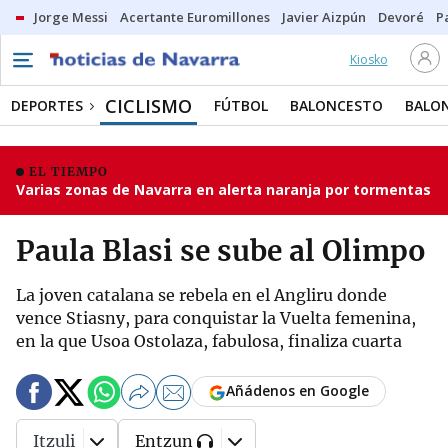
Jorge Messi
Acertante Euromillones
Javier Aizpún
Devoré
P
Kiosko
CICLISMO
DEPORTES
FÚTBOL
BALONCESTO
BALO
EL TIEMPO
Varias zonas de Navarra en alerta naranja por tormentas
Paula Blasi se sube al Olimpo
La joven catalana se rebela en el Angliru donde
vence Stiasny, para conquistar la Vuelta femenina,
en la que Usoa Ostolaza, fabulosa, finaliza cuarta
Añádenos en Google
Itzuli
Entzun