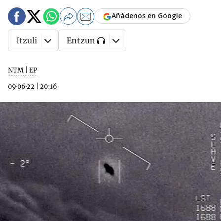
Añádenos en Google
Itzuli
Entzun
NTM | EP
09·06·22
|
20:16