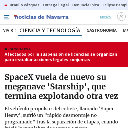
Braulio Vázquez
Entrega ilegal
Denuncia Ibiza
Eclipse Pamp
Kiosko
CIENCIA Y TECNOLOGÍA
VIVIR
GASTRONOMÍA
M
PAMPLONA
Afectados por la suspensión de licencias se organizan
para estudiar acciones legales conjuntas
SpaceX vuela de nuevo su
meganave 'Starship', que
termina explotando otra vez
El vehículo propulsor del cohete, llamado 'Super
Heavy', sufrió un "rápido desmontaje no
programado" tras la separación de etapas, cuando