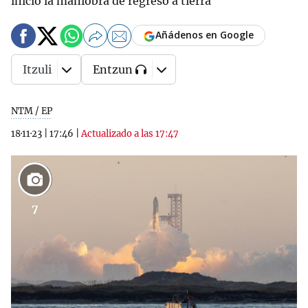
inició la maniobra de regreso a tierra
Añádenos en Google
Itzuli
Entzun
NTM / EP
18·11·23
|
17:46
|
Actualizado a las 17:47
7