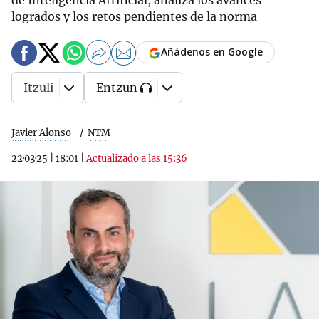
de Inteligencia Artificial, analiza los avances
logrados y los retos pendientes de la norma
Añádenos en Google
Itzuli
Entzun
Javier Alonso
NTM
22·03·25
|
18:01
|
Actualizado a las 15:36