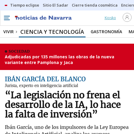
Tiempo eclipse
Sitio El Sadar
Cierre tienda cosmética
Encier
Kiosko
CIENCIA Y TECNOLOGÍA
VIVIR
GASTRONOMÍA
M
SOCIEDAD
Adjudicadas por 135 millones las obras de la nueva
variante entre Pamplona y Jaca
IBÁN GARCÍA DEL BLANCO
Jurista, experto en inteligencia artificial
“La legislación no frena el
desarrollo de la IA, lo hace
la falta de inversión”
Ibán García, uno de los impulsores de la Ley Europea