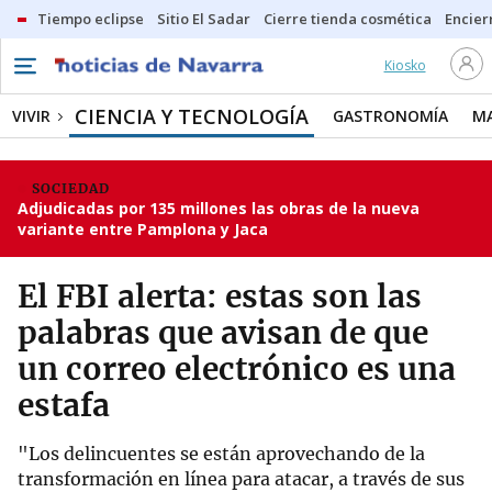
Tiempo eclipse
Sitio El Sadar
Cierre tienda cosmética
Encier
Kiosko
CIENCIA Y TECNOLOGÍA
VIVIR
GASTRONOMÍA
M
SOCIEDAD
Adjudicadas por 135 millones las obras de la nueva
variante entre Pamplona y Jaca
El FBI alerta: estas son las
palabras que avisan de que
un correo electrónico es una
estafa
"Los delincuentes se están aprovechando de la
transformación en línea para atacar, a través de sus