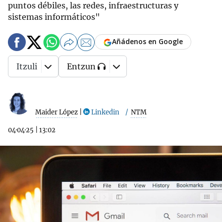
puntos débiles, las redes, infraestructuras y
sistemas informáticos"
Añádenos en Google
Itzuli
Entzun
Maider López
|
Linkedin
NTM
04·04·25
|
13:02