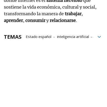
donde internet es el
sistema nervioso
que
sostiene la vida económica, cultural y social,
transformando la manera de
trabajar
,
aprender
,
consumir
y
relacionarse
.
TEMAS
Estado español
inteligencia artificial
Conexión
Correo electrónico
infraestructuras
Internet