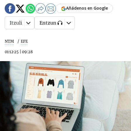
Añádenos en Google
Itzuli
Entzun
NTM
EFE
01·12·25
|
09:28