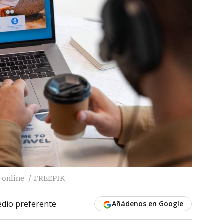
s online
FREEPIK
dio preferente
Añádenos en Google