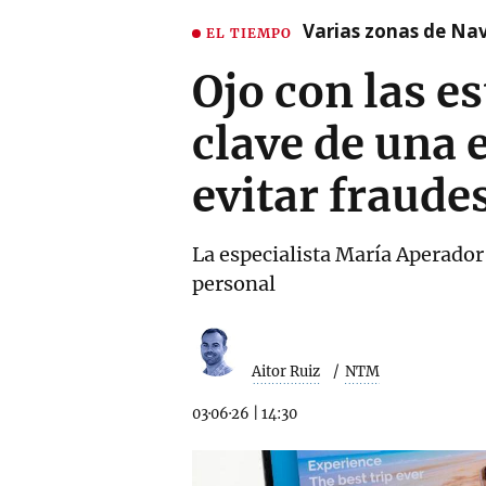
Varias zonas de Nav
EL TIEMPO
Ojo con las es
clave de una 
evitar fraude
La especialista María Aperador 
personal
Aitor Ruiz
NTM
03·06·26
|
14:30