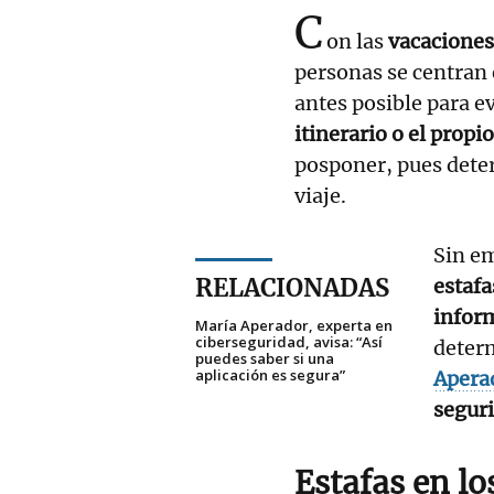
C
on las
vacaciones
personas se centran
antes posible para ev
itinerario o el propi
posponer, pues dete
viaje.
Sin em
RELACIONADAS
estafa
inform
María Aperador, experta en
ciberseguridad, avisa: “Así
determ
puedes saber si una
aplicación es segura”
Apera
segur
Estafas en l