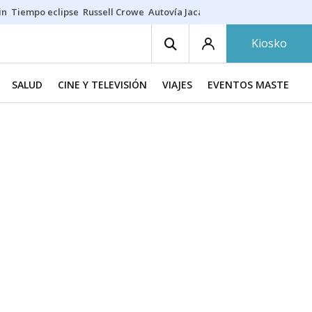
in
Tiempo eclipse
Russell Crowe
Autovía Jaca
Ronald Araújo
Prohibic
Kiosko
SALUD
CINE Y TELEVISIÓN
VIAJES
EVENTOS MASTERCH