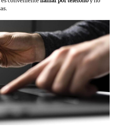
 es conveniente
llamar por teléfono
y no
as.