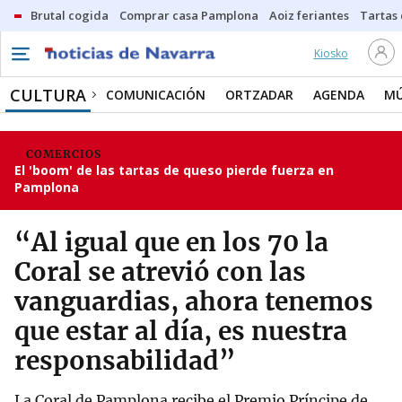
Brutal cogida
Comprar casa Pamplona
Aoiz feriantes
Tartas
Kiosko
CULTURA
COMUNICACIÓN
ORTZADAR
AGENDA
MÚ
COMERCIOS
El 'boom' de las tartas de queso pierde fuerza en
Pamplona
“Al igual que en los 70 la
Coral se atrevió con las
vanguardias, ahora tenemos
que estar al día, es nuestra
responsabilidad”
La Coral de Pamplona recibe el Premio Príncipe de