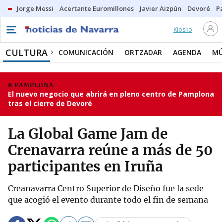
Jorge Messi
Acertante Euromillones
Javier Aizpún
Devoré
P
Kiosko
CULTURA
COMUNICACIÓN
ORTZADAR
AGENDA
MÚ
PAMPLONA
El nuevo negocio que abrirá en pleno centro de Pamplona
tras el cierre de Devoré
La Global Game Jam de
Crenavarra reúne a más de 50
participantes en Iruña
Creanavarra Centro Superior de Diseño fue la sede
que acogió el evento durante todo el fin de semana