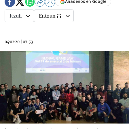
Añádenos en Google
Itzuli
Entzun
04·02·20
|
07:53