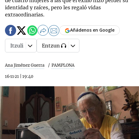
de cuatro mujeres a las que el exilio hizo perder su
identidad y raíces, pero les regaló vidas
extraordinarias.
Añádenos en Google
Itzuli
Entzun
Ana Jiménez Guerra
PAMPLONA
16·11·21
|
19:40