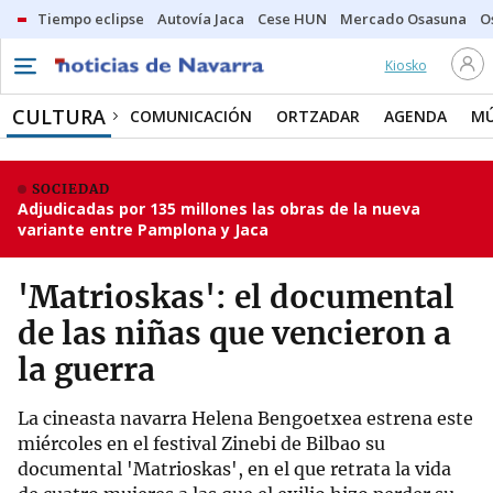
Tiempo eclipse
Autovía Jaca
Cese HUN
Mercado Osasuna
O
Kiosko
CULTURA
COMUNICACIÓN
ORTZADAR
AGENDA
MÚ
SOCIEDAD
Adjudicadas por 135 millones las obras de la nueva
variante entre Pamplona y Jaca
'Matrioskas': el documental
de las niñas que vencieron a
la guerra
La cineasta navarra Helena Bengoetxea estrena este
miércoles en el festival Zinebi de Bilbao su
documental 'Matrioskas', en el que retrata la vida