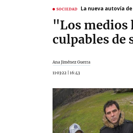
La nueva autovía de
SOCIEDAD
"Los medios 
culpables de 
Ana Jiménez Guerra
11·03·22
|
16:43