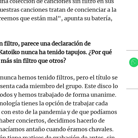
na colección de canciones sin filtro en sus
uestras canciones tratan de concienciar a la
reemos que están mal", apunta su batería,
in filtro, parece una declaración de
 Katoiko nunca ha tenido tapujos. ¿Por qué
más sin filtro que otros?
 nunca hemos tenido filtros, pero el título se
resenta cada miembro del grupo. Este disco lo
odos y hemos trabajado de forma unanime.
nología tienes la opción de trabajar cada
 con esto de la pandemia y de que podíamos
haber conciertos, decidimos hacerlo de
hacíamos antaño cuando éramos chavales.
én tiene matices de grabación de antes, sin