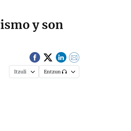
cismo y son
Itzuli
Entzun