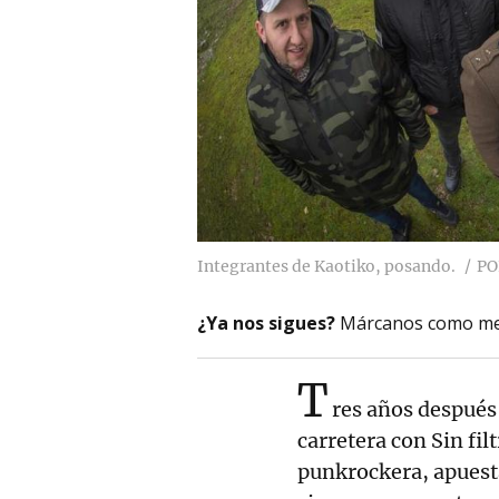
Integrantes de Kaotiko, posando.
PO
¿Ya nos sigues?
Márcanos como me
T
res años después 
carretera con Sin fil
punkrockera, apuest