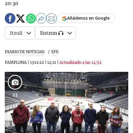
20:30
Añádenos en Google
Itzuli
Entzun
DIARIO DE NOTICIAS
EFE
PAMPLONA
|
13·12·22
|
14:11
|
Actualizado a las 14:52
13