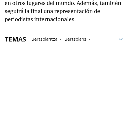
en otros lugares del mundo. Además, también
seguirá la final una representación de
periodistas internacionales.
TEMAS
Bertsolaritza
Bertsolaris
Bertsozale elkartea
Euskal Herriko Bertsolari Txapelketa Nagusiaren
Navarra Arena