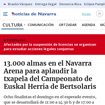
Braulio Vázquez
Entrega ilegal
Denuncia Ibiza
Eclipse Pamp
Kiosko
CULTURA
COMUNICACIÓN
ORTZADAR
AGENDA
MÚ
PAMPLONA
Afectados por la suspensión de licencias se organizan
para estudiar acciones legales conjuntas
13.000 almas en el Navarra
Arena para aplaudir la
txapela del Campeonato de
Euskal Herria de Bertsolaris
Ocho finalistas el domingo en el esperado evento,
que se desarrollará de 11:00 a 14:30 h y de 17:00 a