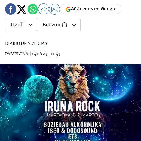
Añádenos en Google
Itzuli
Entzun
DIARIO DE NOTICIAS
PAMPLONA
|
14·08·23
|
11:43