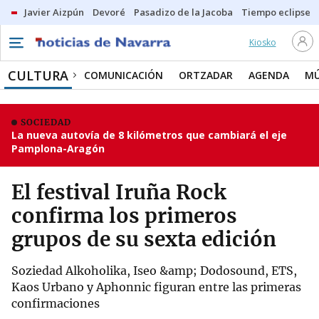
Javier Aizpún
Devoré
Pasadizo de la Jacoba
Tiempo eclipse
Kiosko
CULTURA
COMUNICACIÓN
ORTZADAR
AGENDA
MÚ
SOCIEDAD
La nueva autovía de 8 kilómetros que cambiará el eje
Pamplona-Aragón
El festival Iruña Rock
confirma los primeros
grupos de su sexta edición
Soziedad Alkoholika, Iseo &amp; Dodosound, ETS,
Kaos Urbano y Aphonnic figuran entre las primeras
confirmaciones